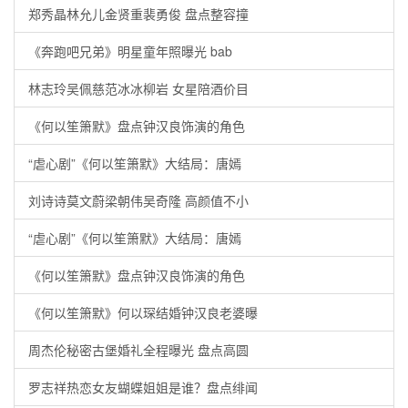
郑秀晶林允儿金贤重裴勇俊 盘点整容撞
《奔跑吧兄弟》明星童年照曝光 bab
林志玲吴佩慈范冰冰柳岩 女星陪酒价目
《何以笙箫默》盘点钟汉良饰演的角色
“虐心剧”《何以笙箫默》大结局：唐嫣
刘诗诗莫文蔚梁朝伟吴奇隆 高颜值不小
“虐心剧”《何以笙箫默》大结局：唐嫣
《何以笙箫默》盘点钟汉良饰演的角色
《何以笙箫默》何以琛结婚钟汉良老婆曝
周杰伦秘密古堡婚礼全程曝光 盘点高圆
罗志祥热恋女友蝴蝶姐姐是谁？盘点绯闻