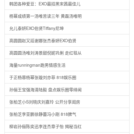
韩团各种爱豆：EXO最招黑宋茜最佳儿
杨幂成绩第一汤唯苦读三年 黄磊汤唯明
允儿泰妍EXO伯贤Tiffany尼坤
高圆圆赵又廷谢娜张杰泰妍EXO伯贤
高圆圆汤唯刘涛景甜倪妮巩俐 走红毯从
海量runningman跑男情感生活
于正杨蓉杨幂张璇刘亦菲 818娱乐圈
孙俪王宝强海清陆毅 盘点娱乐圈零绯闻
张柏芝小S刘晓庆刘嘉玲 公开分享闺房
张柏芝李亚鹏徐静蕾冯小刚 818脾气
柳岩孙俪陈奕迅李连杰章子怡 揭秘当红