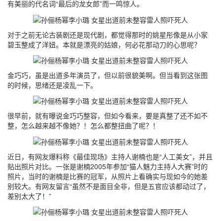
有美丽的代名词“最后的龙女郎”而一鸣惊人。
对于之前无论古装剧还是现代剧，都觉得那时的姚星彤像是从小家
碧玉整成了洋妞。本就是漂亮的姑娘，何必花那动刀的心思呢？
金巧巧，虽是出道多年演员了，但以前很貌美啊。但当看到这张图
的时候，思绪还是凌乱一下。
很早前，就有曝说金巧巧整容，但如今看来，要是真整了还不如不
整，怎么越来越不像她？！怎么都整扭曲了呢？！
近日，有网友爆料称《最佳现场》主持人谢楠也是“人工美女”，并且
贴出照片对比。一张是谢楠2005年参加“猫人魅力主持人大赛”时的
照片，当时的谢楠是比赛的冠军，从照片上看确实与现如今的她差
别较大。有网友留言“虽然不是面目全非，但是五官应该都动过了，
差别太大了！”