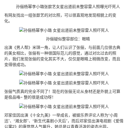
孙俪杨幂李小璐张歆艺女星出道前未整容雷人照曝光吓死人
有网友找出一组张歆艺的对比照，可以很直观地发现相貌上的变
化。
孙俪疑似整容部位：眼睛
出演《男人帮》米琪一角，让人们认识了张俪，与前面几位很古典
的美女相比，张俪有一种很国际范儿的感觉，通过对比过去的照
片，我们发现张俪的变化其实不大，仅仅是眼睛上稍微改变，而且
变得很成功。
张俪气质真的完全不同了！现在的张俪无论从身材还是外貌上可算
是极品咯~ 整的很是成功呀！
邓家佳因出演《十全九美》一举成名，被娱乐界评论人称为“小周
迅”、“湘女郎”、“新生代喜剧小天后”，而后邓家佳出演电视剧《爱情
公寓2》的唐悠悠人气飙升，她总是以青春活泼的姿态出现。