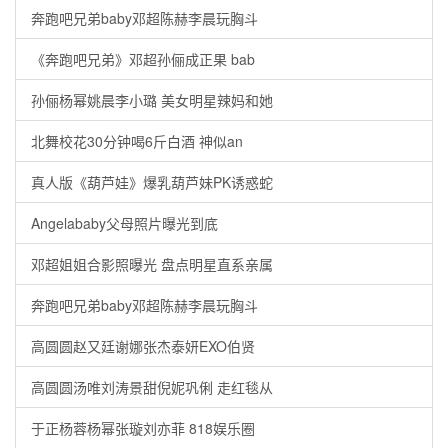
奔跑吧兄弟baby邓超陈赫李晨玩胸斗
《奔跑吧兄弟》邓超孙俪成正果 bab
孙俪杨幂姚晨李小璐 美女明星辣妈和她
北舞校花30分钟喝6斤白酒 神似an
真人版《葫芦娃》爆乳葫芦妹PK诱惑蛇
Angelababy父母照片曝光到底
邓超姐姐合影照曝光 盘点明星直系亲属
奔跑吧兄弟baby邓超陈赫李晨玩胸斗
高圆圆赵又廷谢娜张杰泰妍EXO伯贤
高圆圆汤唯刘涛景甜倪妮巩俐 走红毯从
于正杨蓉杨幂张璇刘亦菲 818娱乐圈