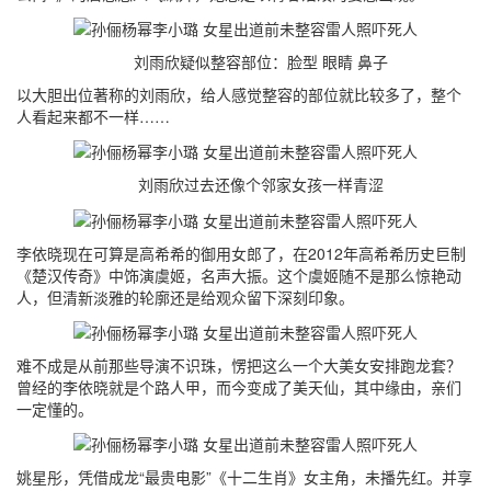
刘雨欣疑似整容部位：脸型 眼睛 鼻子
以大胆出位著称的刘雨欣，给人感觉整容的部位就比较多了，整个
人看起来都不一样……
刘雨欣过去还像个邻家女孩一样青涩
李依晓现在可算是高希希的御用女郎了，在2012年高希希历史巨制
《楚汉传奇》中饰演虞姬，名声大振。这个虞姬随不是那么惊艳动
人，但清新淡雅的轮廓还是给观众留下深刻印象。
难不成是从前那些导演不识珠，愣把这么一个大美女安排跑龙套？
曾经的李依晓就是个路人甲，而今变成了美天仙，其中缘由，亲们
一定懂的。
姚星彤，凭借成龙“最贵电影”《十二生肖》女主角，未播先红。并享