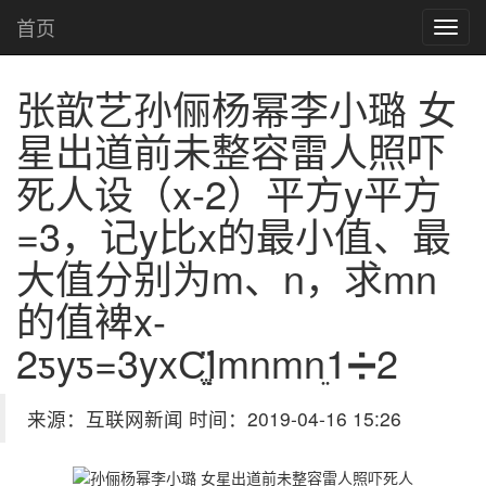
首页
张歆艺孙俪杨幂李小璐 女
星出道前未整容雷人照吓
死人
设（x-2）平方y平方
=3，记y比x的最小值、最
大值分别为m、n，求mn
的值裨x-
2ƽyƽ=3yxСֱֵֵΪmnmnֵ1➗2
来源：互联网新闻 时间：2019-04-16 15:26