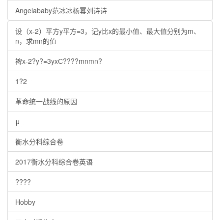
Angelababy范冰冰杨幂刘诗诗
设（x-2）平方y平方=3，记y比x的最小值、最大值分别为m、
n，求mn的值
裨x-2?y?=3yxС????mnmn?
1?2
革命统一战线的原因
μ
衡水分科综合卷
2017衡水分科综合卷英语
????
Hobby