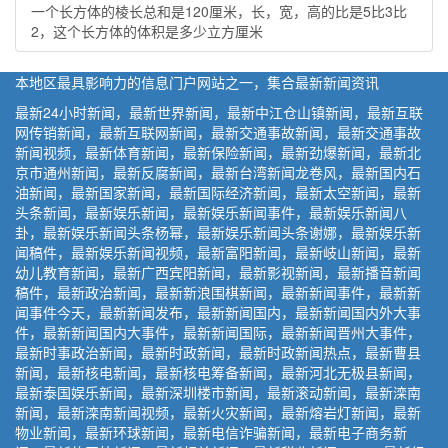
一个长方体的棱长总和是120厘米，长，宽，高的比是5比3比
2，这个长方体的体积是多少立方厘米
本地区最具影响力的信息门户网站之一，集合最新新闻资讯
最新24小时新闻，最新世界新闻，最新中江仓山镇新闻，最新互联
网传销新闻，最新互联网新闻，最新交通事故新闻，最新交通事故
新闻视频，最新体育新闻，最新保险新闻，最新劲爆新闻，最新北
京市通州新闻，最新反腐新闻，最新台湾新闻龙卷风，最新国内石
油新闻，最新国家新闻，最新国际经济新闻，最新太空新闻，最新
头条新闻，最新娱乐新闻，最新娱乐新闻事件，最新娱乐新闻八
卦，最新娱乐新闻头条杨幂，最新娱乐新闻头条谢娜，最新娱乐新
闻稿件，最新娱乐新闻视频，最新富阳新闻，最新岐山新闻，最新
幼儿教育新闻，最新广西宾阳新闻，最新影视新闻，最新播音新闻
稿件，最新政治新闻，最新新浪围棋新闻，最新新闻事件，最新新
闻事件今天，最新新闻发布，最新新闻国内，最新新闻国内外大事
件，最新新闻国内大事件，最新新闻国际，最新新闻晋州大事件，
最新时事政治新闻，最新时政新闻，最新时政新闻热点，最新曹县
新闻，最新核电新闻，最新核电筹备新闻，最新河北无极县新闻，
最新泰国娱乐新闻，最新深圳楼市新闻，最新滚动新闻，最新滦南
新闻，最新滦南新闻视频，最新火灾新闻，最新熔岩灯新闻，最新
物业新闻，最新环球新闻，最新电信诈骗新闻，最新电子商务新