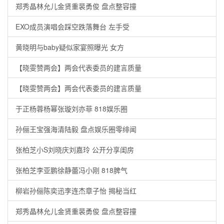
郑秀晶林允儿金贤重裴勇俊 盘点整容撞
EXO成员演唱会踩空跌落舞台 左手受
黄晓明与baby疑似家宴照曝光 女方
【晓雯赞两会】两会代表委员的建言质量
【晓雯赞两会】两会代表委员的建言质量
于正杨蓉杨幂张璇刘亦菲 818娱乐圈
孙俪王宝强海清陆毅 盘点娱乐圈零绯闻
张柏芝小S刘晓庆刘嘉玲 公开分享闺房
张柏芝李亚鹏徐静蕾冯小刚 818脾气
柳岩孙俪陈奕迅李连杰章子怡 揭秘当红
郑秀晶林允儿金贤重裴勇俊 盘点整容撞