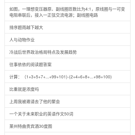
如图，一理想变压器原、副线圈匝数比为4:1，原线圈与一可变
电阻串联后，接入一正弦交流电源；副线圈电路
排序题雨越下越大
人与动物作业
冷战后世界政治格局特点及发展趋势
往事依依的阅读题答案
计算：（1+3+5+7+...+99+101)-(2+4+6+8+...+98+100)
比重就是浓度吗
上周我被邀请去了他的聚会
一个关于未来职业的英语作文50词
莱州特曲贵宾酒30度图