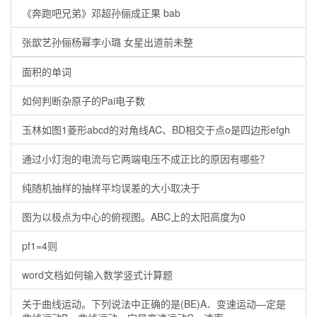
《奔跑吧兄弟》邓超孙俪成正果 bab
张歆艺孙俪杨幂李小璐 女星出道前未整
面积的单词
如何判断杂原子的Pai电子数
玉林如图1菱形abcd的对角线AC、BD相交于点o是四边形efgh
通过小灯泡的电流与它两端电压不成正比的原因有哪些？
纯随机抽样的抽样平均误差的大小取决于
图为以极点为中心的俯视图。ABC上的太阳高度为0
pf1=4则
word文档如何输入数学竖式计算题
关于曲线运动。下列说法中正确的是(BE)A．变速运动—定是