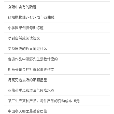
食醋中含有的醋是
已知抛物线y=1/8x^2与双曲线
小学因果倒装句训练题
功到白然成阅读短文
受益匪浅的近义词是什么
魯迅作品中藤野先生是教什麼的
斯蒂芬霍金挫折奋起事迹作文
月亮旁边最近的那颗星星
亚热带季风和湿润气候降水图
某厂生产某种产品，每件产品的变动成本15元
中国冬天哪里最适合居住