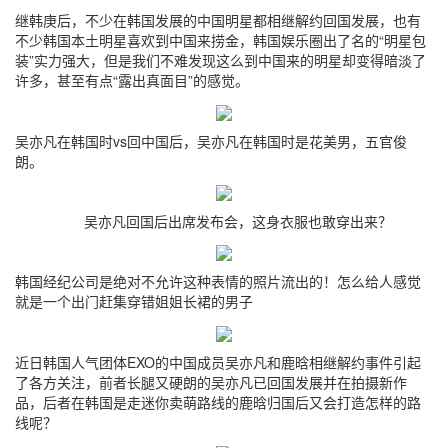
继韩庚后，不少在韩国发展的中国明星都相继解约回国发展，也有
不少韩国本土明星喜欢到中国来捞金，韩国娱乐圈出了名的“明星包
装”实力强大，但是我们不难发现这么到中国来的明星却变得暗淡了
许多，甚至有点“露出真面目”的感觉。
吴亦凡在韩国时vs回中国后，吴亦凡在韩国时是花美男，五官俊
朗。
吴亦凡回国后出席发布会，这身衣服也敢穿出来？
韩国经纪公司是绝对不允许这种表情的照片流出的！怎么给人感觉
就是一个出门赶集穿错姐姐长裙的男子
近日韩国人气团体EXO的中国成员吴亦凡和鹿晗相继解约事件引起
了各方关注，前者长腿又硬朗的吴亦凡已回国发展并在拍摄新作
品，后者在韩国是走迷你卖萌路线的鹿晗归国后又会打造怎样的路
线呢？