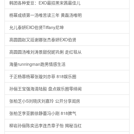
韩团各种爱豆：EXO最招黑宋茜最佳儿
杨幂成绩第一汤唯苦读三年 黄磊汤唯明
允儿泰妍EXO伯贤Tiffany尼坤
高圆圆赵又廷谢娜张杰泰妍EXO伯贤
高圆圆汤唯刘涛景甜倪妮巩俐 走红毯从
海量runningman跑男情感生活
于正杨蓉杨幂张璇刘亦菲 818娱乐圈
孙俪王宝强海清陆毅 盘点娱乐圈零绯闻
张柏芝小S刘晓庆刘嘉玲 公开分享闺房
张柏芝李亚鹏徐静蕾冯小刚 818脾气
柳岩孙俪陈奕迅李连杰章子怡 揭秘当红