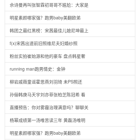
佘诗曼再叫张智霖初哥哥不尴尬：大家是
明星素颜哪家强？跑男baby美翻欧弟
韩团之最红黑榜：宋茜最佳儿媳尼坤最上
f(x)宋茜出道前旧照维尼夫妇婚纱照
粉丝实拍崔始源和他的豪车 盘点韩星奢
running man跑男情史：金钟
柳岩戚薇童谣霍思燕刘羽琦 未PS照还
孙俪韩庚马天宇刘亦菲张柏芝陈冠希 看
直播预告：你对雾霾治理满意吗？聊聊关
杨幂成绩第一汤唯苦读三年 黄磊汤唯明
明星素颜哪家强？跑男baby美翻欧弟