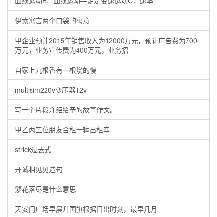
曲线运动B．曲线运动—定是变速运动C．速率
伊索寓言两个口袋的寓意
甲企业预计2015年销售收入为12000万元，预计广告费为700
万元，业务宣传费为400万元，业务招
自家上九根香有一根烧的慢
multisim220v变压器12v
写一个片段介绍给予的故事作文。
甲乙丙三位朋友合租一辆出租车
strick过去式
开诚相见见造句
繁花落尽是什么意思
天安门广场早晨升国旗根据日出时刻，最早几月