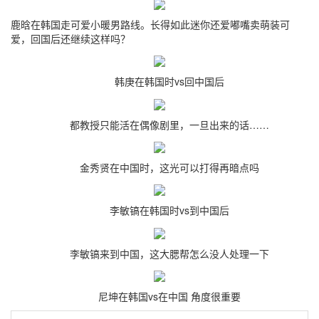
鹿晗在韩国走可爱小暖男路线。长得如此迷你还爱嘟嘴卖萌装可
爱，回国后还继续这样吗？
韩庚在韩国时vs回中国后
都教授只能活在偶像剧里，一旦出来的话……
金秀贤在中国时，这光可以打得再暗点吗
李敏镐在韩国时vs到中国后
李敏镐来到中国，这大腮帮怎么没人处理一下
尼坤在韩国vs在中国 角度很重要