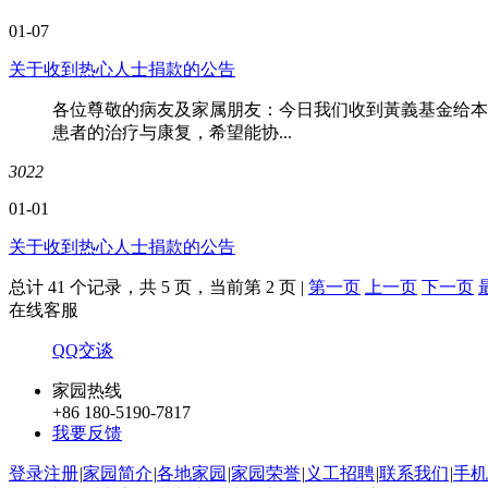
01-07
关于收到热心人士捐款的公告
各位尊敬的病友及家属朋友：今日我们收到黃義基金给本
患者的治疗与康复，希望能协...
3022
01-01
关于收到热心人士捐款的公告
总计 41 个记录，共 5 页，当前第 2 页 |
第一页
上一页
下一页
在线客服
QQ交谈
家园热线
+86 180-5190-7817
我要反馈
登录注册
|
家园简介
|
各地家园
|
家园荣誉
|
义工招聘
|
联系我们
|
手机