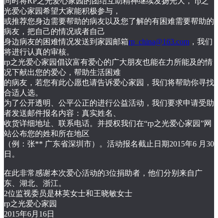
同时将RP之光爱心家园的团结互助精神继续发扬光大， rp之
光爱心家园希望大家能积极参与，
或推荐您身边需要帮助的病友以及您了解的有困难需要帮助的
病友，把自己的情况或者自己
身边病友的困难情况发送到家园邮箱
rp_china@163.com
，我们
将进行认真的审核。
rp之光爱心家园倡议富有爱心的广大朋友也能在力所能及的情
况下献出您的爱心，帮助生活困难
的病友，若您有此心愿也请告诉爱心家园，我们将帮助你寻找
合适人选。
为了公开透明、公平公正的进行公益活动，我们要求申请受助
者发送邮件报名内容：真实姓名、
收货详细地址、联系电话。并授权我们在“rp之光爱心家园”网
站公布您的姓和所在地区
（例：张** 广东省深圳市）。活动报名截止日期2015年6 月30
日。
在此非常感谢本次爱心活动的3位捐助者，他们分别来自广
东、湖北、浙江。
2位监视委员是林英女士和王晓敏女士
rp之光爱心家园
2015年6月16日