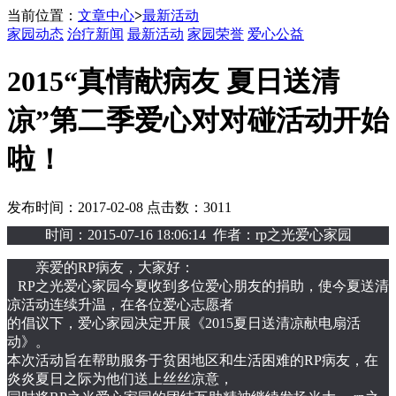
当前位置：
文章中心
>
最新活动
家园动态
治疗新闻
最新活动
家园荣誉
爱心公益
2015“真情献病友 夏日送清
凉”第二季爱心对对碰活动开始
啦！
发布时间：2017-02-08 点击数：3011
时间：2015-07-16 18:06:14 作者：rp之光爱心家园
亲爱的RP病友，大家好：
RP之光爱心家园今夏收到多位爱心朋友的捐助，使今夏送清
凉活动连续升温，在各位爱心志愿者
的倡议下，爱心家园决定开展《2015夏日送清凉献电扇活
动》。
本次活动旨在帮助服务于贫困地区和生活困难的RP病友，在
炎炎夏日之际为他们送上丝丝凉意，