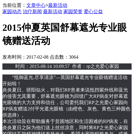
当前位置：
文章中心
>
最新活动
家园动态
治疗新闻
最新活动
家园荣誉
爱心公益
2015仲夏英国舒幕遮光专业眼
镜赠送活动
发布时间：2017-02-08 点击数：3064
时间：2015-08-14 10:09:57 作者：rp之光爱心家园
“抵御蓝光,尽享清凉”—英国舒幕遮光专业眼镜赠送活动
开始啦！
炎炎夏日、骄阳似火，对我们RP患者来说抵挡紫外线和蓝光
的侵害尤其重要，舒幕遮光眼镜为回馈广大RP病友对舒幕遮
光眼镜的大力支持和信任，公司委托我们RP之光爱心家园向
RP病友赠送2付平光遮光眼镜（由橙色、灰色、黄色三种颜色
供选择）。
本次活动旨在帮助服务于贫困地区和生活困难的RP病友，在
炎炎夏日之际为他们送上丝丝凉意，同时将RP之光爱心家园
的团结互助精神继续发扬光大， 希望大家能积极参与，或推