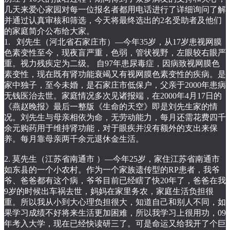
几天来爱心家园对每一位报名者都用电话进行了详细询问了解
并通过认真审核和筛选，今天将最终选出的2名受助者及他们
的家庭简介公布给大家。
1. 刘先生（河北省石家庄市）—今年35岁，从17岁患视网膜
色素变性至今，现夜盲严重，色弱，管状视野，左眼较右眼严
重。视力残疾定为二级。 自97年患尿毒症，因病致视网膜色
素变性，现在既有肾功能衰竭又有视网膜色素变性的疾病。是
家中独子，至今未婚，是石家庄市低保户，父亲于2000年患病
无钱医治去世。家庭情况多次见诸报端，在2000年4月17日的
《燕赵晚报》最后一整版《生命的天空》即是刘先生家的情
况。刘先生与母亲相依为命，无劳动能力，每月还需花费四千
余元购药用于维持肾功能，对于眼疾并没有额外的支出来保
养。每月靠母亲两千余元退休金生活。
2. 莫先生（江苏省南通市 ）—今年25岁，家住江苏省南通市
如东县的一个小农村。作为一个家族遗传型的RP患者，我爷
爷、爸爸都有这个病，爷爷目前已经瞎了快20年了，爸爸在我
9岁的时候出车祸去世，妈妈在家里务农，家庭生活负担很
重。所以我从小到大心理负担很大，知道自己和别人不同，如
果学习成绩不好将来生活更加困难，所以我学习上很用功，09
年考入大学，现在已经快读研三了。可是命运又给我开了个巨