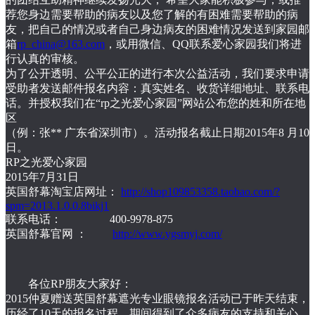
荐您身边需要帮助的病友以及您了解的有困难需要帮助的病
友，把自己的情况或者自己身边病友的困难情况发送到家园邮
箱
rp_china@163.com
，或用微信、QQ联系爱心家园我们将进
行认真的审核。
为了公开透明、公平公正的进行本次公益活动，我们要求申请
受助者发送邮件报名内容：真实姓名、收货详细地址、联系电
话。并授权我们在“rp之光爱心家园”网站公布您的姓和所在地
区
（例：张** 广东省深圳市）。活动报名截止日期2015年8 月10
日。
RP之光爱心家园
2015年7月31日
英国舒幕淘宝店网址：
http://shop109853358.taobao.com/?
spm=2013.1.0.0.8bikj1
联系电话： 400-9978-875
英国舒幕官网 ：
http://www.ygsmyj.com/
各位RP朋友大家好：
2015仲夏赠送英国舒幕遮光专业眼镜报名活动已于昨天结束，
历经了10天的报名过程，期间得到了众多病友的支持和关心，